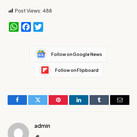
Post Views:
488
WhatsApp
Facebook
Twitter
Follow on Google News
Follow on Flipboard
Facebook
Twitter
Pinterest
LinkedIn
Tumblr
Email
admin
Website