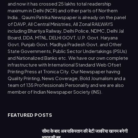
and now it has crossed 25 lakhs total readership
maximum in Delhi (NCR) and other parts of Northern
India.. Qaumi Patrika Newspaper is already on the panel
of DAVP, All Central Ministries, All Zonal RAILWAYS
including Bhartiya Railway, Delhi Police, NDMC, Delhi Jal
Board, DDA, MTNL, DELHI GOVT, U.P. Govt. Haryana
Govt. Punjab Govt. Madhya Pradesh Govt. and Other
State Governments, Public Sector Undertakings (PSUs)
and Nationalized Banks etc. We have our own complete
infrastructure with International Standard Web Ofset
Printing Press at Tronica City. Our Newspaper having
Quality Printing, News Coverage, Bold Journalism and a
team of 135 Professionals Personality and we are also
member of Indian Newspaper Society (INS).
FEATURED POSTS
सीमा के बाद अब पाकिस्तान की बेटी जावरिया खानम बनेगी
भारत की बहू