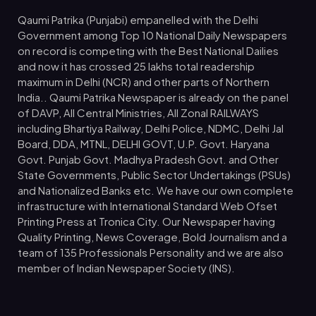
Qaumi Patrika (Punjabi) empanelled with the Delhi
Government among Top 10 National Daily Newspapers
on record is competing with the Best National Dailies
and now it has crossed 25 lakhs total readership
maximum in Delhi (NCR) and other parts of Northern
India.. Qaumi Patrika Newspaper is already on the panel
of DAVP, All Central Ministries, All Zonal RAILWAYS
including Bhartiya Railway, Delhi Police, NDMC, Delhi Jal
Board, DDA, MTNL, DELHI GOVT, U.P. Govt. Haryana
Govt. Punjab Govt. Madhya Pradesh Govt. and Other
State Governments, Public Sector Undertakings (PSUs)
and Nationalized Banks etc. We have our own complete
infrastructure with International Standard Web Ofset
Printing Press at Tronica City. Our Newspaper having
Quality Printing, News Coverage, Bold Journalism and a
team of 135 Professionals Personality and we are also
member of Indian Newspaper Society (INS).