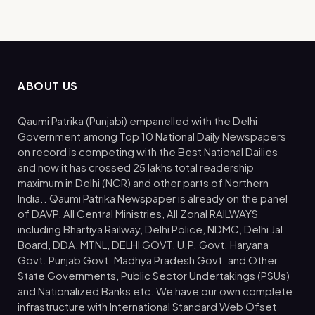
ABOUT US
Qaumi Patrika (Punjabi) empanelled with the Delhi
Government among Top 10 National Daily Newspapers
on record is competing with the Best National Dailies
and now it has crossed 25 lakhs total readership
maximum in Delhi (NCR) and other parts of Northern
India.. Qaumi Patrika Newspaper is already on the panel
of DAVP, All Central Ministries, All Zonal RAILWAYS
including Bhartiya Railway, Delhi Police, NDMC, Delhi Jal
Board, DDA, MTNL, DELHI GOVT, U.P. Govt. Haryana
Govt. Punjab Govt. Madhya Pradesh Govt. and Other
State Governments, Public Sector Undertakings (PSUs)
and Nationalized Banks etc. We have our own complete
infrastructure with International Standard Web Ofset