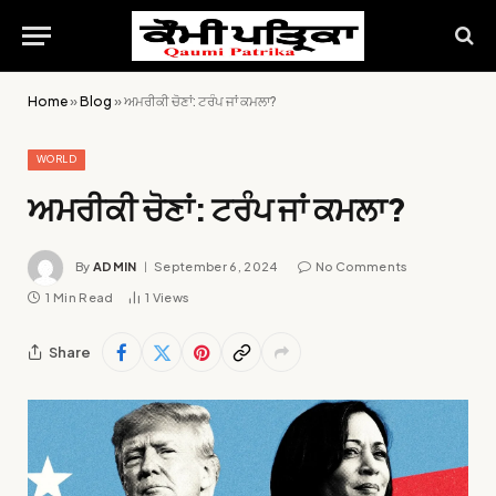
Home
»
Blog
»
ਅਮਰੀਕੀ ਚੋਣਾਂ: ਟਰੰਪ ਜਾਂ ਕਮਲਾ?
WORLD
ਅਮਰੀਕੀ ਚੋਣਾਂ: ਟਰੰਪ ਜਾਂ ਕਮਲਾ?
By
ADMIN
September 6, 2024
No Comments
1 Min Read
1
Views
Share