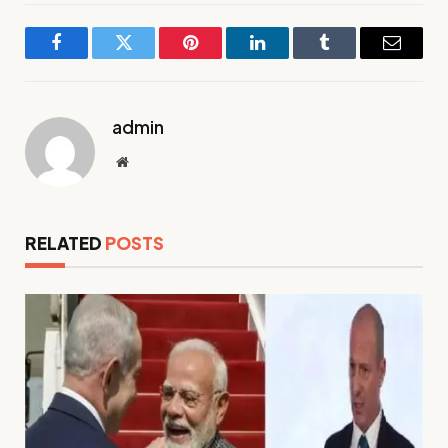
Facebook
Twitter
Pinterest
LinkedIn
Tumblr
Email
admin
Website
RELATED
POSTS