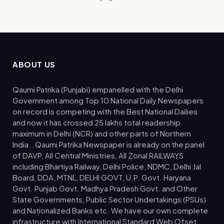
ABOUT US
Qaumi Patrika (Punjabi) empanelled with the Delhi
Government among Top 10 National Daily Newspapers
on record is competing with the Best National Dailies
and now it has crossed 25 lakhs total readership
maximum in Delhi (NCR) and other parts of Northern
India.. Qaumi Patrika Newspaper is already on the panel
of DAVP, All Central Ministries, All Zonal RAILWAYS
including Bhartiya Railway, Delhi Police, NDMC, Delhi Jal
Board, DDA, MTNL, DELHI GOVT, U.P. Govt. Haryana
Govt. Punjab Govt. Madhya Pradesh Govt. and Other
State Governments, Public Sector Undertakings (PSUs)
and Nationalized Banks etc. We have our own complete
infrastructure with International Standard Web Ofset