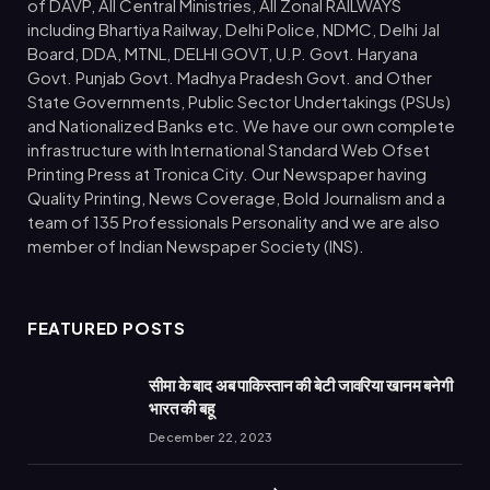
of DAVP, All Central Ministries, All Zonal RAILWAYS
including Bhartiya Railway, Delhi Police, NDMC, Delhi Jal
Board, DDA, MTNL, DELHI GOVT, U.P. Govt. Haryana
Govt. Punjab Govt. Madhya Pradesh Govt. and Other
State Governments, Public Sector Undertakings (PSUs)
and Nationalized Banks etc. We have our own complete
infrastructure with International Standard Web Ofset
Printing Press at Tronica City. Our Newspaper having
Quality Printing, News Coverage, Bold Journalism and a
team of 135 Professionals Personality and we are also
member of Indian Newspaper Society (INS).
FEATURED POSTS
सीमा के बाद अब पाकिस्तान की बेटी जावरिया खानम बनेगी
भारत की बहू
December 22, 2023