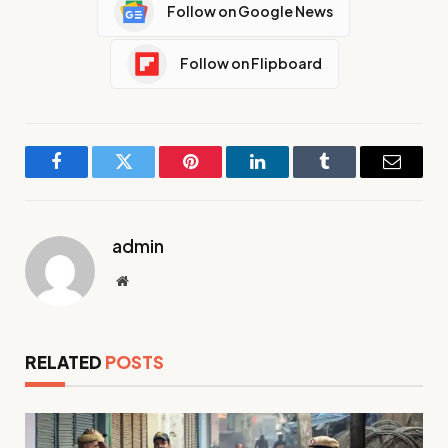
Follow on Google News
Follow on Flipboard
Facebook
Twitter
Pinterest
LinkedIn
Tumblr
Email
admin
Website
RELATED
POSTS