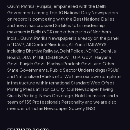
Qaumi Patrika (Punjabi) empanelled with the Delhi
Government among Top 10 National Daily Newspapers
on record is competing with the Best National Dailies
and now it has crossed 25 lakhs total readership
maximum in Delhi (NCR) and other parts of Northern
India.. Qaumi Patrika Newspaper is already on the panel
of DAVP, All Central Ministries, All Zonal RAILWAYS
including Bhartiya Railway, Delhi Police, NDMC, Delhi Jal
Board, DDA, MTNL, DELHI GOVT, U.P. Govt. Haryana
Govt. Punjab Govt. Madhya Pradesh Govt. and Other
State Governments, Public Sector Undertakings (PSUs)
and Nationalized Banks etc. We have our own complete
infrastructure with International Standard Web Ofset
Printing Press at Tronica City. Our Newspaper having
Quality Printing, News Coverage, Bold Journalism and a
team of 135 Professionals Personality and we are also
member of Indian Newspaper Society (INS).
FEATURED POSTS