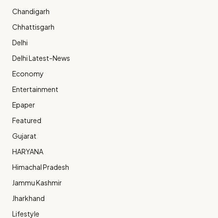
Chandigarh
Chhattisgarh
Delhi
Delhi Latest-News
Economy
Entertainment
Epaper
Featured
Gujarat
HARYANA
Himachal Pradesh
Jammu Kashmir
Jharkhand
Lifestyle