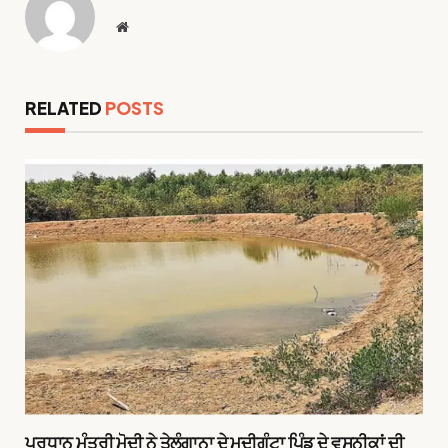
Website
RELATED
POSTS
ਪ੍ਰਧਾਨ ਮੰਤਰੀ ਮੋਦੀ ਨੇ ਤੇਲੰਗਾਨਾ ਦੇ ਮੁਦੀਗੁੰਟਾ ਪਿੰਡ ਦੇ ਵਸਨੀਕਾਂ ਦੀ