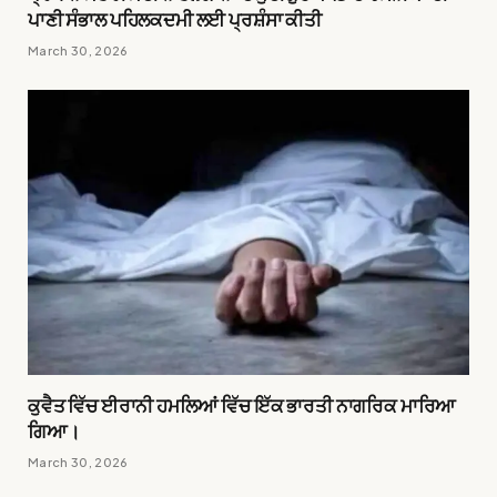
ਪਾਣੀ ਸੰਭਾਲ ਪਹਿਲਕਦਮੀ ਲਈ ਪ੍ਰਸ਼ੰਸਾ ਕੀਤੀ
March 30, 2026
ਕੁਵੈਤ ਵਿੱਚ ਈਰਾਨੀ ਹਮਲਿਆਂ ਵਿੱਚ ਇੱਕ ਭਾਰਤੀ ਨਾਗਰਿਕ ਮਾਰਿਆ
ਗਿਆ।
March 30, 2026