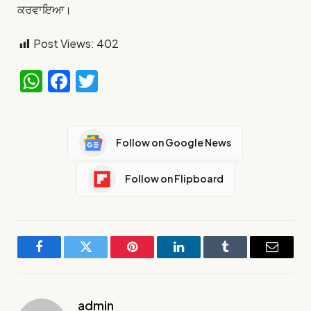
ਕਰਵਾਇਆ।
Post Views:
402
WhatsApp
Facebook
Twitter
Follow on Google News
Follow on Flipboard
Facebook
Twitter
Pinterest
LinkedIn
Tumblr
Email
admin