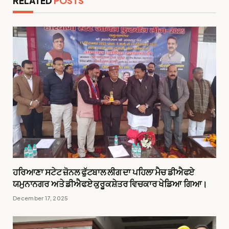
RELATED
POSTS
ਹਰਿਆਣਾ ਸਟੇਟ ਜ਼ੋਨਲ ਫੁੱਟਬਾਲ ਲੀਗ ਦਾ ਪਹਿਲਾ ਮੈਚ ਡੀਐਫਏ
ਯਮੁਨਾਨਗਰ ਅਤੇ ਡੀਐਫਏ ਕੁਰੂਕਸ਼ੇਤਰ ਵਿਚਕਾਰ ਖੇਡਿਆ ਗਿਆ।
December 17, 2025