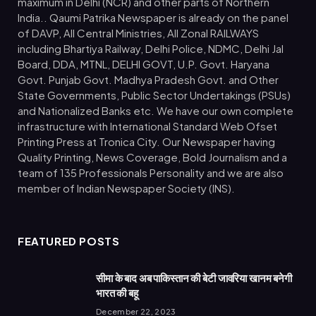
maximum in Delhi (NCR) and other parts of Northern
India.. Qaumi Patrika Newspaper is already on the panel
of DAVP, All Central Ministries, All Zonal RAILWAYS
including Bhartiya Railway, Delhi Police, NDMC, Delhi Jal
Board, DDA, MTNL, DELHI GOVT, U.P. Govt. Haryana
Govt. Punjab Govt. Madhya Pradesh Govt. and Other
State Governments, Public Sector Undertakings (PSUs)
and Nationalized Banks etc. We have our own complete
infrastructure with International Standard Web Ofset
Printing Press at Tronica City. Our Newspaper having
Quality Printing, News Coverage, Bold Journalism and a
team of 135 Professionals Personality and we are also
member of Indian Newspaper Society (INS).
FEATURED POSTS
सीमा के बाद अब पाकिस्तान की बेटी जावरिया खानम बनेगी
भारत की बहू
December 22, 2023