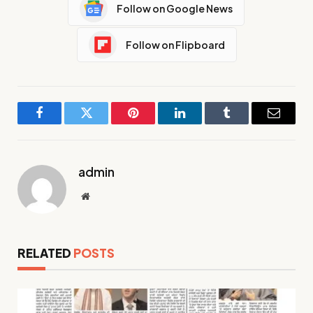
Follow on Google News
Follow on Flipboard
Facebook
Twitter
Pinterest
LinkedIn
Tumblr
Email
admin
Website
RELATED
POSTS