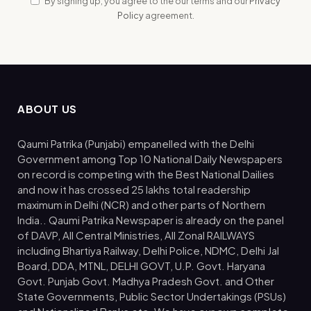
By signing up, you agree to the our terms and our
Privacy
Policy
agreement.
ABOUT US
Qaumi Patrika (Punjabi) empanelled with the Delhi
Government among Top 10 National Daily Newspapers
on record is competing with the Best National Dailies
and now it has crossed 25 lakhs total readership
maximum in Delhi (NCR) and other parts of Northern
India.. Qaumi Patrika Newspaper is already on the panel
of DAVP, All Central Ministries, All Zonal RAILWAYS
including Bhartiya Railway, Delhi Police, NDMC, Delhi Jal
Board, DDA, MTNL, DELHI GOVT, U.P. Govt. Haryana
Govt. Punjab Govt. Madhya Pradesh Govt. and Other
State Governments, Public Sector Undertakings (PSUs)