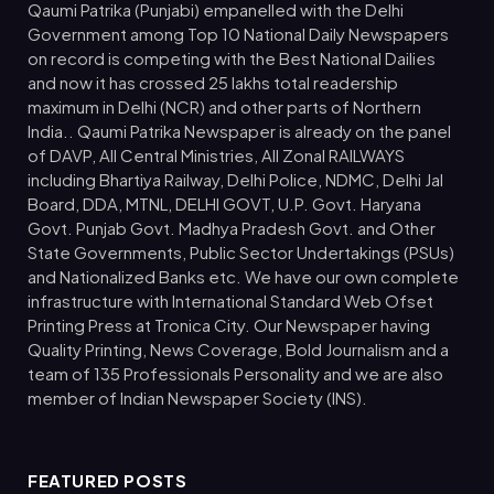
Qaumi Patrika (Punjabi) empanelled with the Delhi
Government among Top 10 National Daily Newspapers
on record is competing with the Best National Dailies
and now it has crossed 25 lakhs total readership
maximum in Delhi (NCR) and other parts of Northern
India.. Qaumi Patrika Newspaper is already on the panel
of DAVP, All Central Ministries, All Zonal RAILWAYS
including Bhartiya Railway, Delhi Police, NDMC, Delhi Jal
Board, DDA, MTNL, DELHI GOVT, U.P. Govt. Haryana
Govt. Punjab Govt. Madhya Pradesh Govt. and Other
State Governments, Public Sector Undertakings (PSUs)
and Nationalized Banks etc. We have our own complete
infrastructure with International Standard Web Ofset
Printing Press at Tronica City. Our Newspaper having
Quality Printing, News Coverage, Bold Journalism and a
team of 135 Professionals Personality and we are also
member of Indian Newspaper Society (INS).
FEATURED POSTS