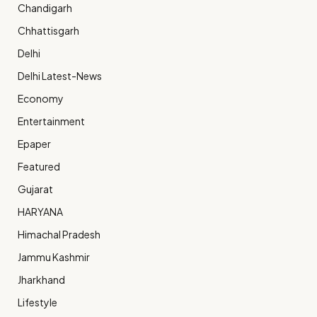
Chandigarh
Chhattisgarh
Delhi
Delhi Latest-News
Economy
Entertainment
Epaper
Featured
Gujarat
HARYANA
Himachal Pradesh
Jammu Kashmir
Jharkhand
Lifestyle